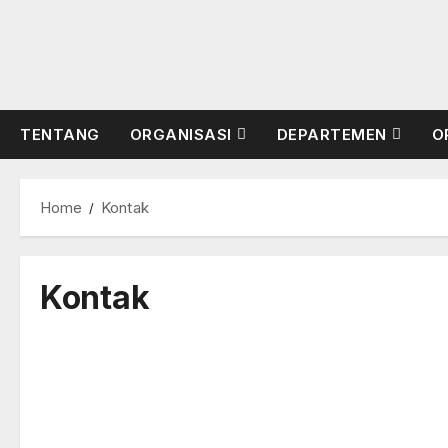
Skip
to
content
TENTANG
ORGANISASI
DEPARTEMEN
O
Home
Kontak
Kontak