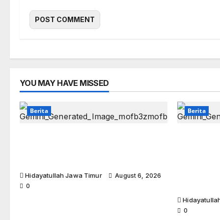
YOU MAY HAVE MISSED
Berita
Berita
Perkuat Sinergi Dakwah, BMH
SedulurRu
dan DPD Hidayatullah Sidoarjo
Charity R
Rutinkan “BMH Runner”
Timur Ta
untuk Duk
Hidayatullah Jawa Timur
August 6, 2026
dan Guru
0
Hidayatulla
0