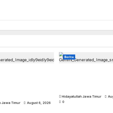
Berita
n 2026 Siap Digelar:
Semangat Menyelami Jat
un Terbesar di Jawa
Peserta Halaqah Wusth
rgetkan 3.000 Peserta
Bojonegoro Siap Gemble
ung Pendidikan Santri
dan Menebar Manfaat
 Honorer
Hidayatullah Jawa Timur
Aug
0
h Jawa Timur
August 6, 2026