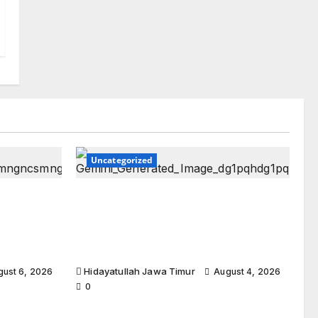
Uncategorized
idiri:
Respon Cepat Layanan
o
Ambulans, BMH Ponorogo Banjir
ng Diri
Ucapan Terima Kasih dari
Keluarga Ibu Teddy
Hidayatullah Jawa Timur
ust 6, 2026
August 4, 2026
0